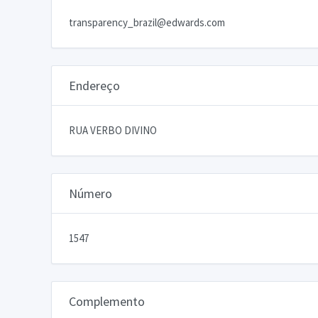
transparency_brazil@edwards.com
Endereço
RUA VERBO DIVINO
Número
1547
Complemento