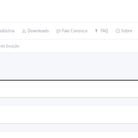
ndústria
Downloads
Fale Conosco
FAQ
Sobre
s da Doação