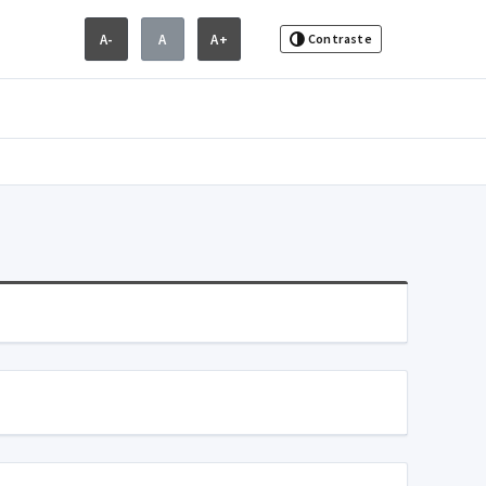
A-
A
A+
Contraste