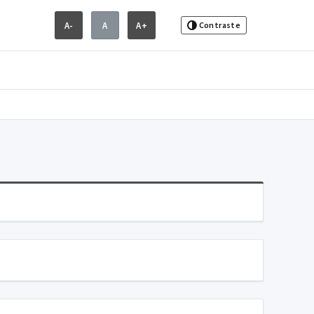
A-
A
A+
Contraste