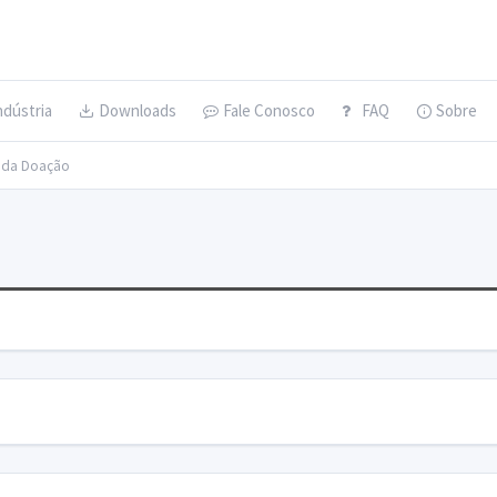
ndústria
Downloads
Fale Conosco
FAQ
Sobre
s da Doação