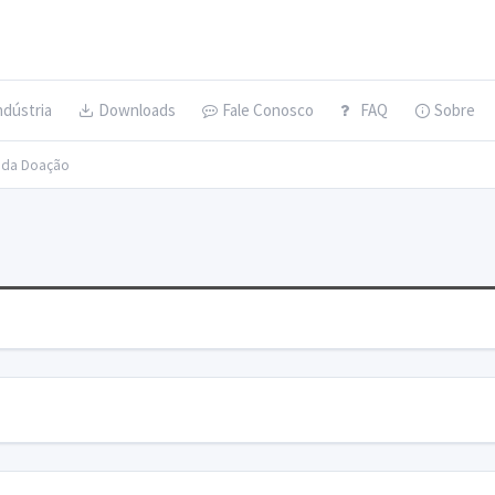
ndústria
Downloads
Fale Conosco
FAQ
Sobre
s da Doação