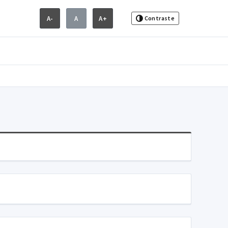
A-
A
A+
Contraste