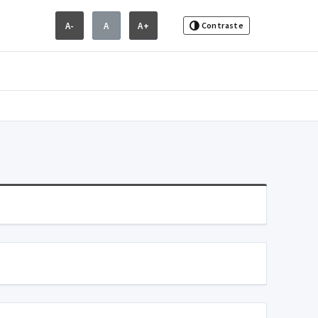
A-
A
A+
Contraste