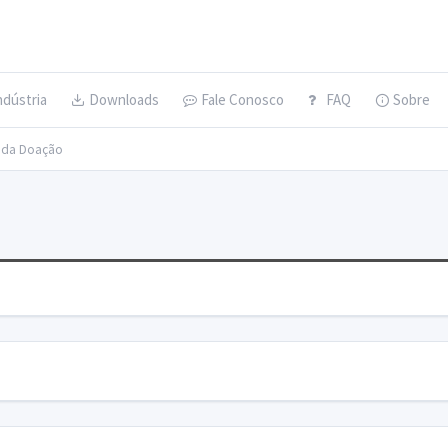
ndústria
Downloads
Fale Conosco
FAQ
Sobre
s da Doação