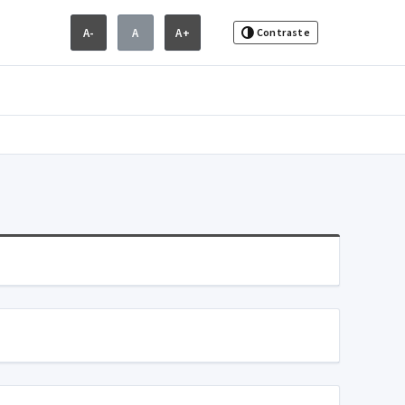
A-
A
A+
Contraste