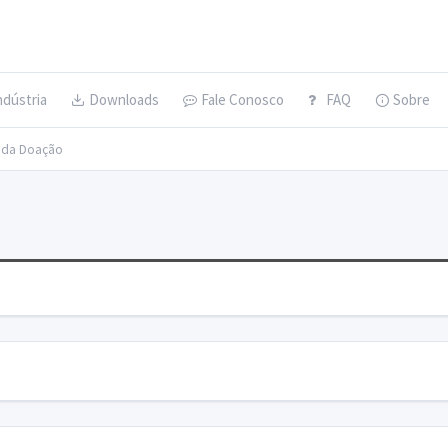
ndústria
Downloads
Fale Conosco
FAQ
Sobre
s da Doação