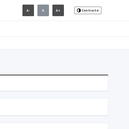
A-
A
A+
Contraste