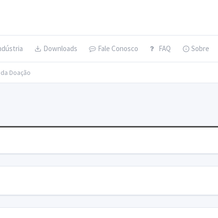
ndústria
Downloads
Fale Conosco
FAQ
Sobre
s da Doação