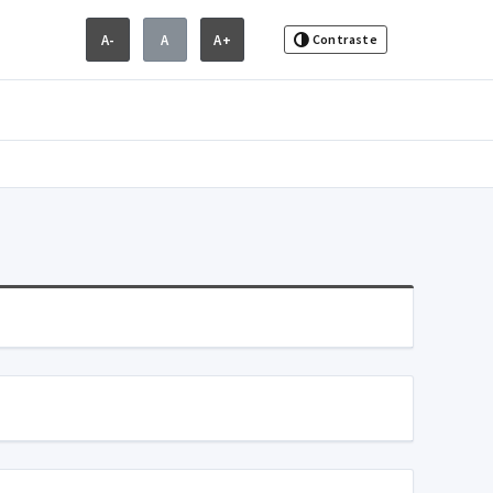
A-
A
A+
Contraste