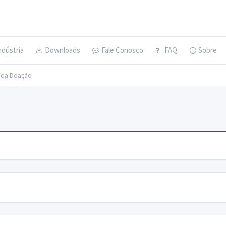
ndústria
Downloads
Fale Conosco
FAQ
Sobre
s da Doação