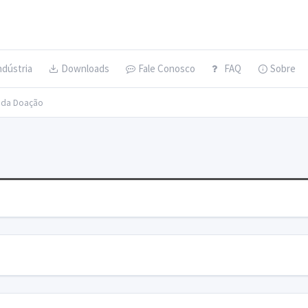
ndústria
Downloads
Fale Conosco
FAQ
Sobre
s da Doação