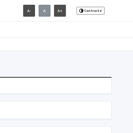
A-
A
A+
Contraste