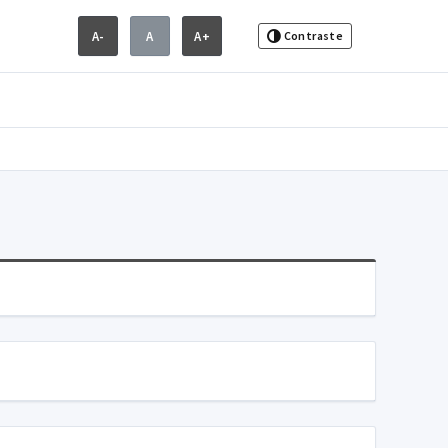
A-
A
A+
Contraste