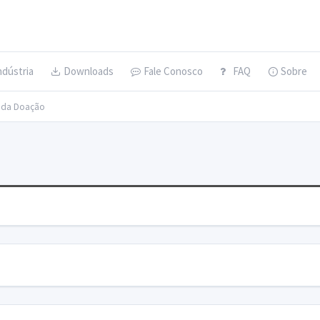
ndústria
Downloads
Fale Conosco
FAQ
Sobre
s da Doação