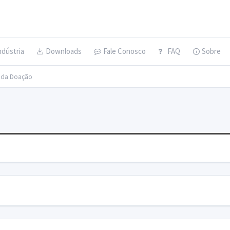
ndústria
Downloads
Fale Conosco
FAQ
Sobre
s da Doação