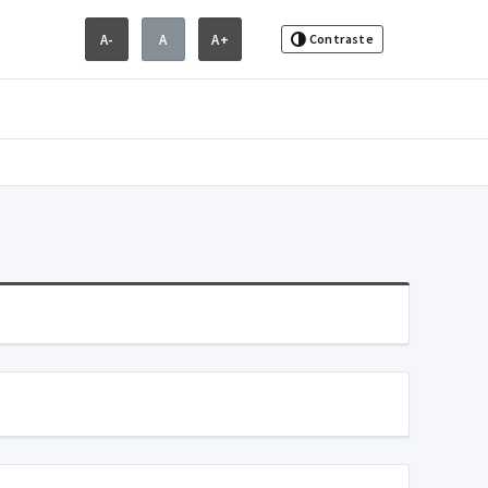
A-
A
A+
Contraste