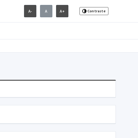
A-
A
A+
Contraste