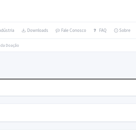
ndústria
Downloads
Fale Conosco
FAQ
Sobre
s da Doação