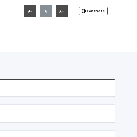
A-
A
A+
Contraste