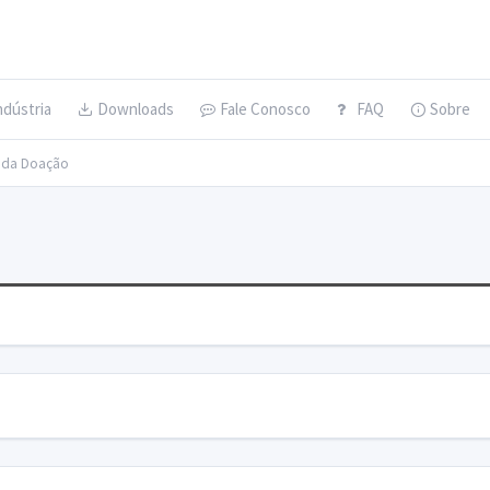
ndústria
Downloads
Fale Conosco
FAQ
Sobre
s da Doação