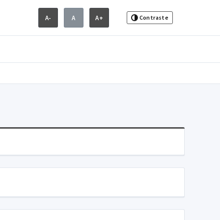
A-
A
A+
Contraste