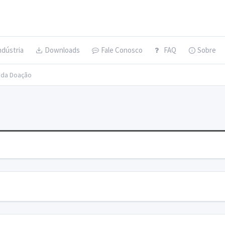
ndústria
Downloads
Fale Conosco
FAQ
Sobre
s da Doação