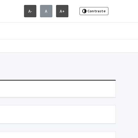
A-
A
A+
Contraste