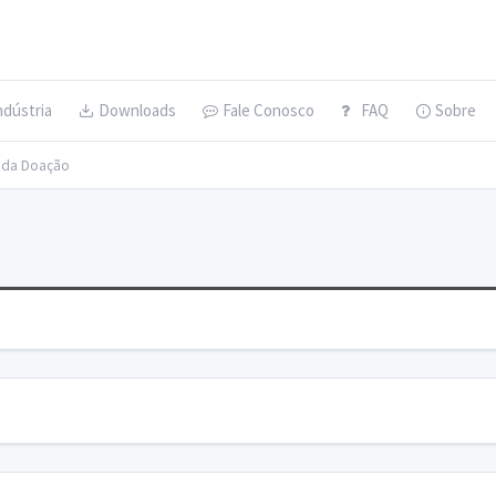
ndústria
Downloads
Fale Conosco
FAQ
Sobre
s da Doação