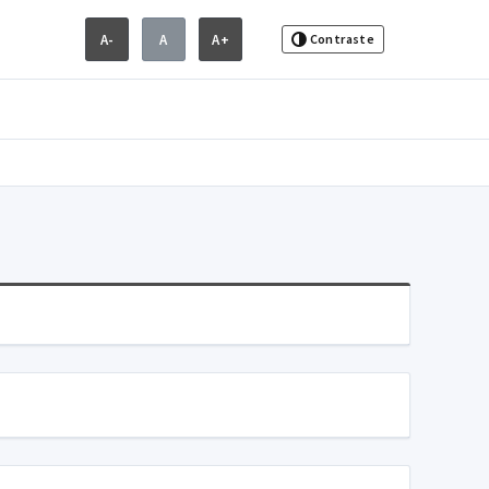
A-
A
A+
Contraste