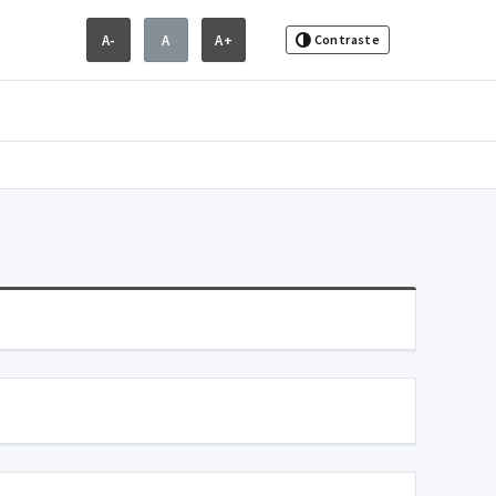
A-
A
A+
Contraste