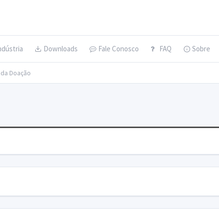
ndústria
Downloads
Fale Conosco
FAQ
Sobre
s da Doação