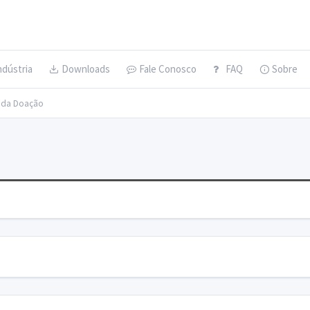
ndústria
Downloads
Fale Conosco
FAQ
Sobre
s da Doação