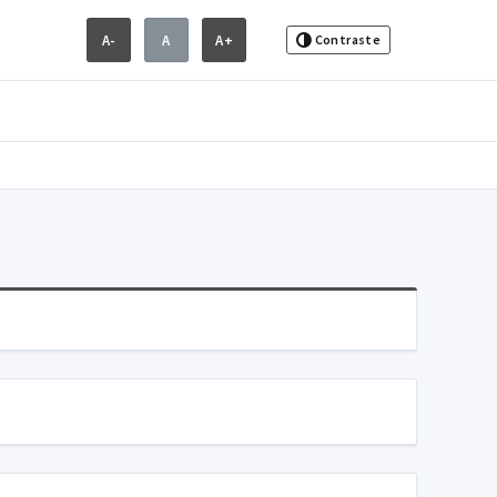
A-
A
A+
Contraste