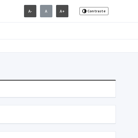
A-
A
A+
Contraste