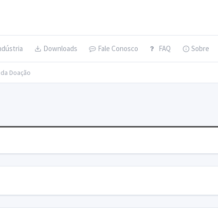
ndústria
Downloads
Fale Conosco
FAQ
Sobre
s da Doação