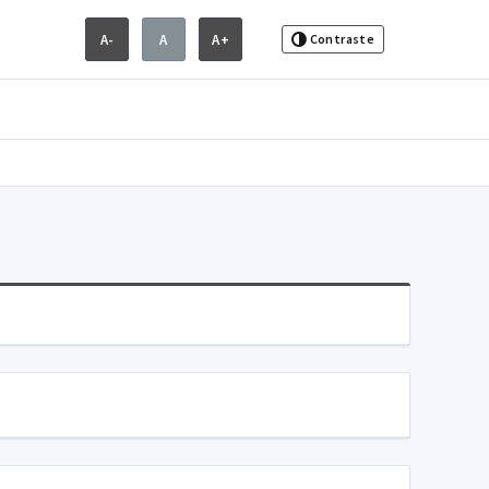
A-
A
A+
Contraste