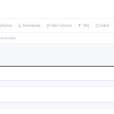
ndústria
Downloads
Fale Conosco
FAQ
Sobre
s da Doação