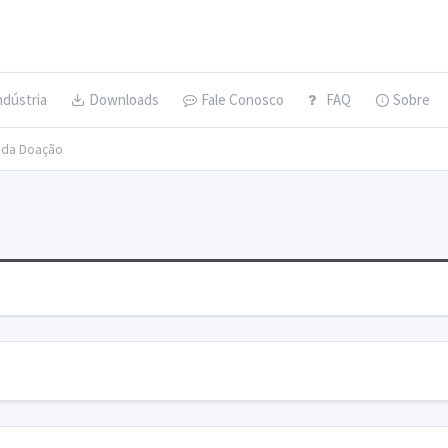
ndústria
Downloads
Fale Conosco
FAQ
Sobre
s da Doação