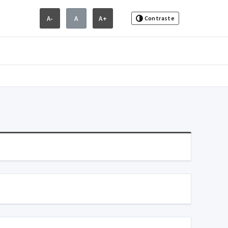
A-
A
A+
Contraste