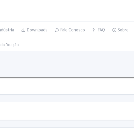
ndústria
Downloads
Fale Conosco
FAQ
Sobre
s da Doação