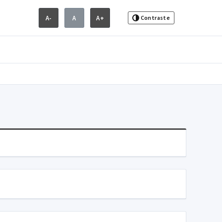
A-
A
A+
Contraste