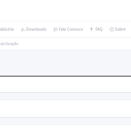
ndústria
Downloads
Fale Conosco
FAQ
Sobre
s da Doação