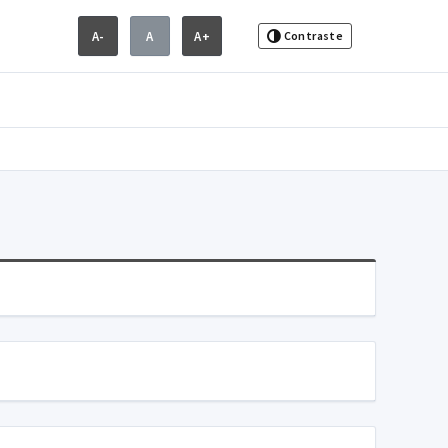
A-
A
A+
Contraste