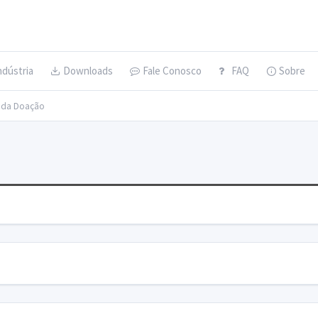
ndústria
Downloads
Fale Conosco
FAQ
Sobre
s da Doação