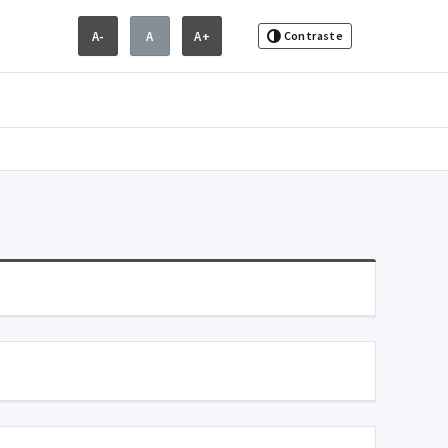
A-
A
A+
Contraste