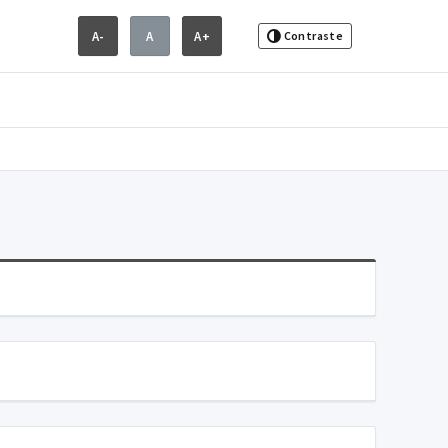
A-
A
A+
Contraste