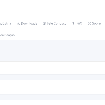
ndústria
Downloads
Fale Conosco
FAQ
Sobre
s da Doação