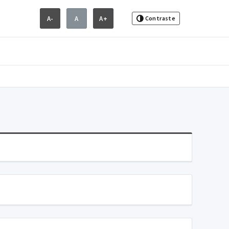
A-
A
A+
Contraste