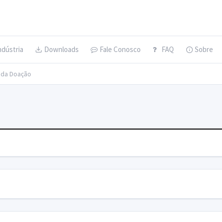
ndústria
Downloads
Fale Conosco
FAQ
Sobre
s da Doação