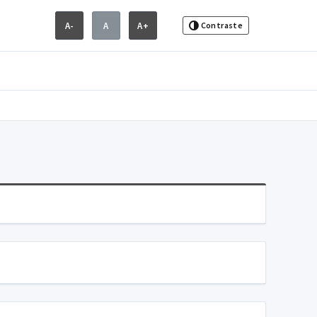
A-
A
A+
Contraste