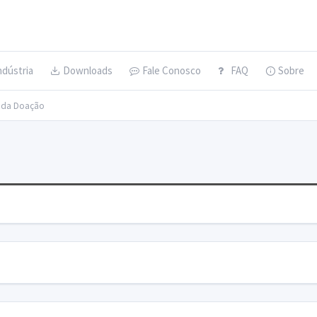
ndústria
Downloads
Fale Conosco
FAQ
Sobre
s da Doação