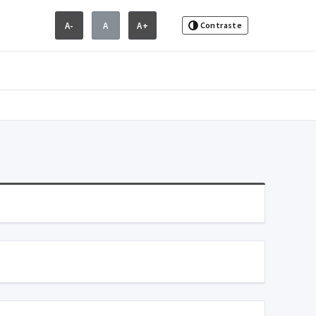
A-
A
A+
Contraste