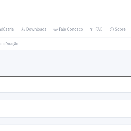
ndústria
Downloads
Fale Conosco
FAQ
Sobre
s da Doação