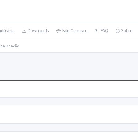
ndústria
Downloads
Fale Conosco
FAQ
Sobre
s da Doação