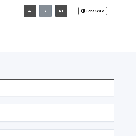
A-
A
A+
Contraste