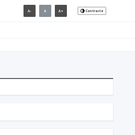
A-
A
A+
Contraste