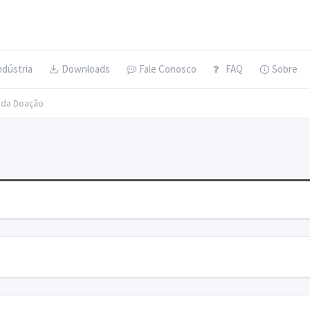
ndústria
Downloads
Fale Conosco
FAQ
Sobre
s da Doação