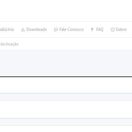
ndústria
Downloads
Fale Conosco
FAQ
Sobre
s da Doação