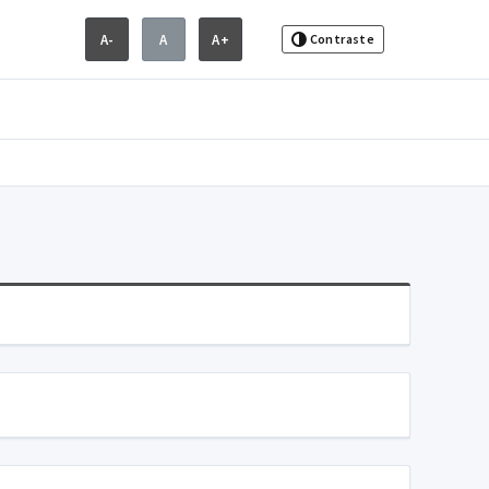
A-
A
A+
Contraste