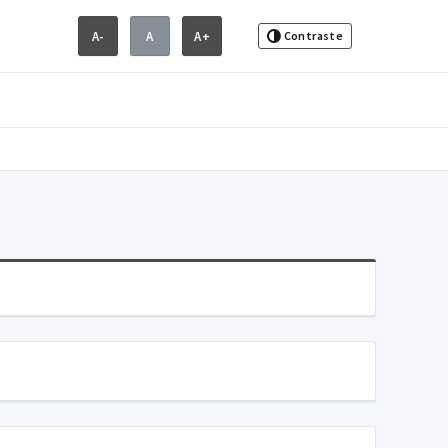
A-
A
A+
Contraste