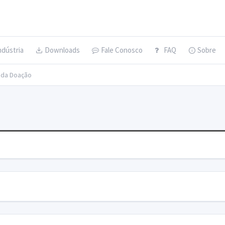
ndústria
Downloads
Fale Conosco
FAQ
Sobre
s da Doação