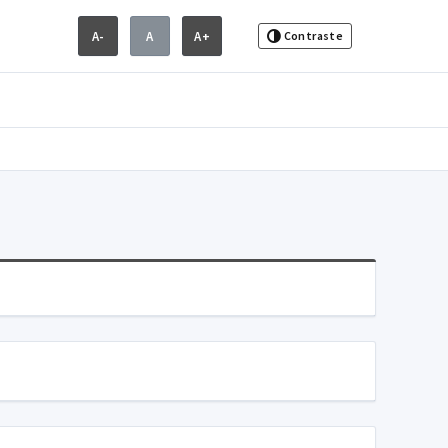
A-
A
A+
Contraste