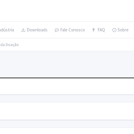
ndústria
Downloads
Fale Conosco
FAQ
Sobre
s da Doação