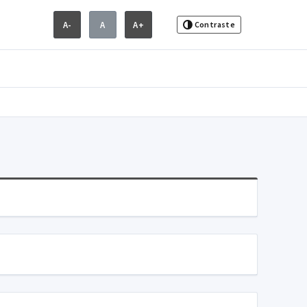
A-
A
A+
Contraste