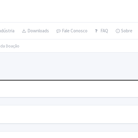
ndústria
Downloads
Fale Conosco
FAQ
Sobre
s da Doação