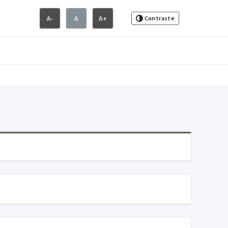
A-
A
A+
Contraste