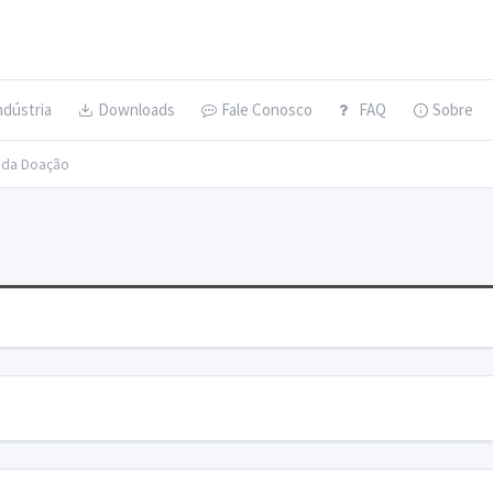
ndústria
Downloads
Fale Conosco
FAQ
Sobre
s da Doação