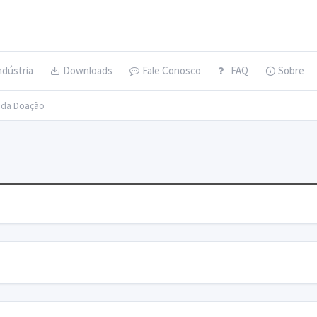
ndústria
Downloads
Fale Conosco
FAQ
Sobre
s da Doação