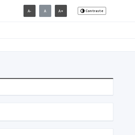
A-
A
A+
Contraste