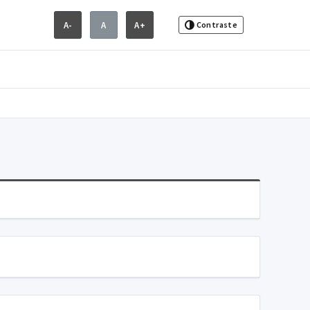
A-
A
A+
Contraste