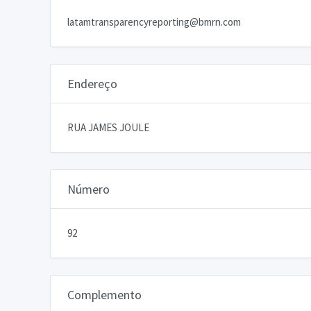
latamtransparencyreporting@bmrn.com
Endereço
RUA JAMES JOULE
Número
92
Complemento