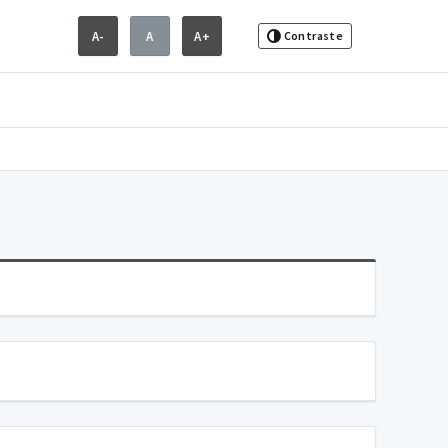
A-
A
A+
Contraste