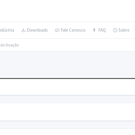
ndústria
Downloads
Fale Conosco
FAQ
Sobre
s da Doação