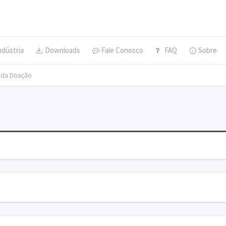
ndústria
Downloads
Fale Conosco
FAQ
Sobre
s da Doação