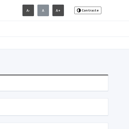
A-
A
A+
Contraste