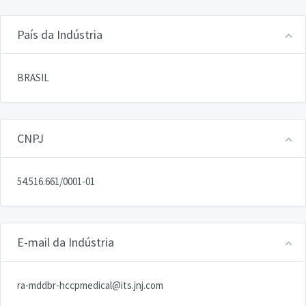
País da Indústria
BRASIL
CNPJ
54.516.661/0001-01
E-mail da Indústria
ra-mddbr-hccpmedical@its.jnj.com