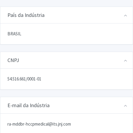
País da Indústria
BRASIL
CNPJ
54.516.661/0001-01
E-mail da Indústria
ra-mddbr-hccpmedical@its.jnj.com