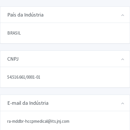
País da Indústria
BRASIL
CNPJ
54.516.661/0001-01
E-mail da Indústria
ra-mddbr-hccpmedical@its.jnj.com