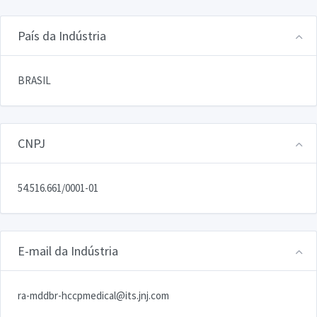
País da Indústria
BRASIL
CNPJ
54.516.661/0001-01
E-mail da Indústria
ra-mddbr-hccpmedical@its.jnj.com