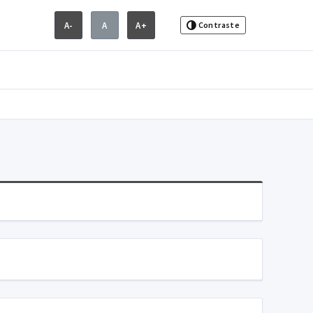
A-
A
A+
Contraste