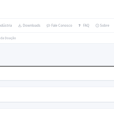
ndústria
Downloads
Fale Conosco
FAQ
Sobre
s da Doação