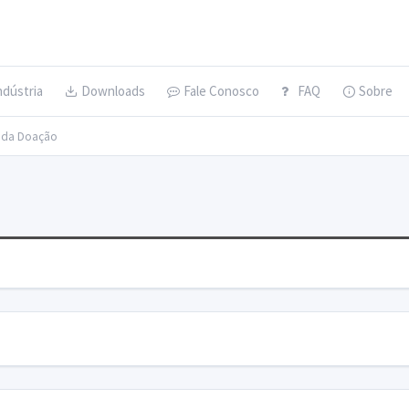
ndústria
Downloads
Fale Conosco
FAQ
Sobre
s da Doação