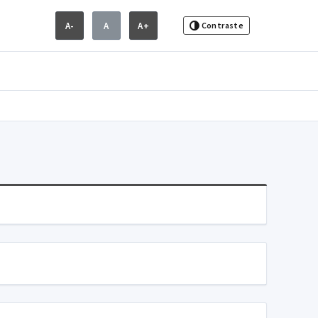
A-
A
A+
Contraste