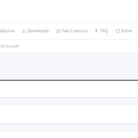
ndústria
Downloads
Fale Conosco
FAQ
Sobre
s da Doação