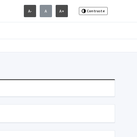
A-
A
A+
Contraste