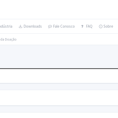
ndústria
Downloads
Fale Conosco
FAQ
Sobre
s da Doação