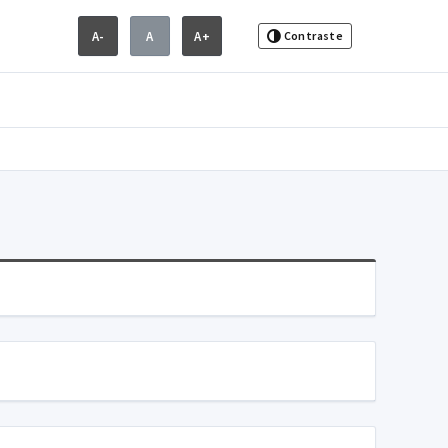
A-
A
A+
Contraste