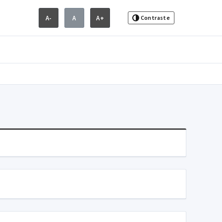
A-
A
A+
Contraste