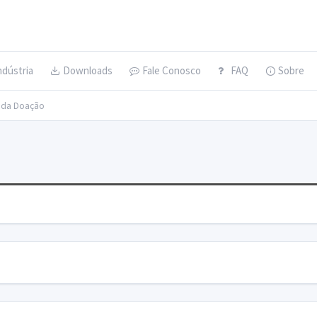
ndústria
Downloads
Fale Conosco
FAQ
Sobre
s da Doação