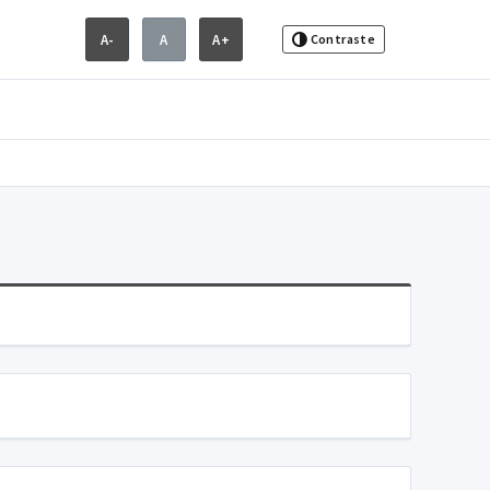
A-
A
A+
Contraste