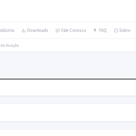
ndústria
Downloads
Fale Conosco
FAQ
Sobre
s da Doação