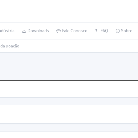
ndústria
Downloads
Fale Conosco
FAQ
Sobre
s da Doação