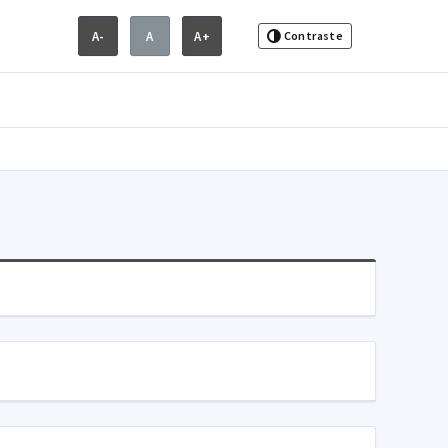
A-
A
A+
Contraste