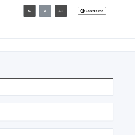
A-
A
A+
Contraste