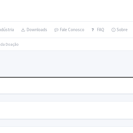
ndústria
Downloads
Fale Conosco
FAQ
Sobre
s da Doação